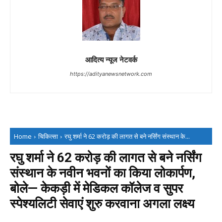
आदित्य न्यूज नेटवर्क
https://adityanewsnetwork.com