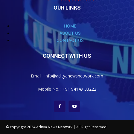
OUR LINKS
HOME
ABOUT US
CONTACT US
CONNECT WITH US
Email :
info@adityanewsnetwork.com
Mobile No. :
+91 94149 33222
© copyright 2024 Aditya News Network | All Right Reserved.