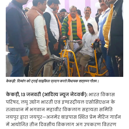
केकड़ी: दिव्यांग को ट्राई साइकिल प्रदान करते विधायक शत्रुघ्न गौतम।
केकड़ी, 13 जनवरी (आदित्य न्यूज नेटवर्क):
भारत विकास
परिषद, लघु उद्योग भारती एवं इण्डस्ट्रीयल एसोसिएशन के
तत्वाधान में भगवान महावीर विकलांग सहायता समिति
जयपुर द्वारा जयपुर—अजमेर बाइपास स्थित प्रेम मैरिज गार्डन
में आयोजित तीन दिवसीय विकलांग अंग उपकरण वितरण