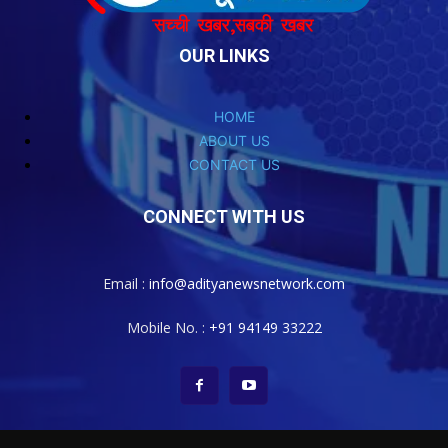
OUR LINKS
HOME
ABOUT US
CONTACT US
CONNECT WITH US
Email :
info@adityanewsnetwork.com
Mobile No. :
+91 94149 33222