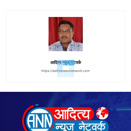
आदित्य न्यूज नेटवर्क
https://adityanewsnetwork.com