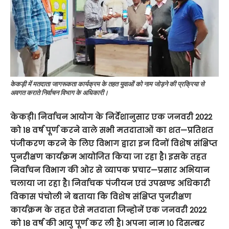
केकड़ी में मतदाता जागरूकता कार्यक्रम के तहत युवाओं को नाम जोड़ने की प्रक्रिया से
अवगत कराते निर्वाचन विभाग के अधिकारी।
केकड़ी।
निर्वाचन
आयोग
के
निर्देशानुसार
एक
जनवरी
2022
को
18
वर्ष
पूर्ण
करने
वाले
सभी
मतदाताओं
का
शत
—
प्रतिशत
पंजीकरण
करने
के
लिए
विभाग
द्वारा
इन
दिनों
विशेष
संक्षिप्त
पुनरीक्षण
कार्यक्रम
आयोजित
किया
जा
रहा
है।
इसके
तहत
निर्वाचन
विभाग
की
ओर
से
व्यापक
प्रचार
—
प्रसार
अभियान
चलाया
जा
रहा
है।
निर्वाचक
पंजीयन
एवं
उपखण्ड
अधिकारी
विकास
पंचोली
ने
बताया
कि
विशेष
संक्षिप्त
पुनरीक्षण
कार्यक्रम
के
तहत
ऐसे
मतदाता
जिन्होनें
एक
जनवरी
2022
को
18
वर्ष
की
आयु
पूर्ण
कर
ली
है।
अपना
नाम
10
दिसम्बर