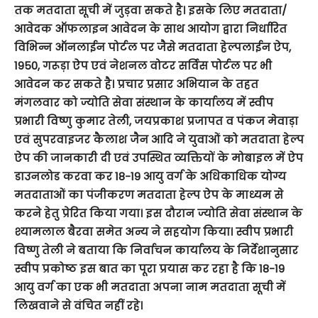
तक
मतदाता
सूची
में
जुड़वा
सकते
है।
इसके
लिए
मतदाता
/
आवेदक
ऑफलाइन
आवेदन
के
साथ
आयोग
द्वारा
निर्धारित
विभिन्न
ऑनलाईन
पोर्टल
पर
जैसे
मतदाता
हेल्पलाईन
ऐप
,
1950,
गरूड़ा
ऐप
एवं
नेशनल
वोटर
सर्विस
पोर्टल
पर
भी
आवेदन
कर
सकते
है।
प्रचार
प्रसार
अभियान
के
तहत
मंगलवार
को
ज्योति सेवा संस्थान के कार्यालय में
स्वीप
प्रभारी
विष्णु
कुमार
तेली
,
जयप्रकाश
प्रजापत
व
पंकज
मेवाड़ा
एवं
सुपरवाइजर
कैलाश
जैन
आदि
ने
युवाओं
को
मतदाता
हेल्प
ऐप
की
जानकारी
दी
एवं
उपस्थित
व्यक्तियों
के
मोबाइल
में
ऐप
डाउनलोड
करवा
कर
18-19
आयु
वर्ग
के
अधिकाधिक
योग्य
मतदाताओं
का
पंजीकरण
मतदाता
हेल्प
ऐप
के
माध्यम
से
करने
हेतु
प्रेरित
किया
गया।
इस
दौरान
ज्योति
सेवा
संस्थान
के
श्यामलाल
बैरवा
समेत
अन्य
ने
सहयोग
किया।
स्वीप
प्रभारी
विष्णु
तेली
ने
बताया
कि
निर्वाचन
कार्यालय
के
निर्देशानुसार
स्वीप
प्रकोष्ठ
इस
बात
का
पूरा
प्रयास
कर
रहा
है
कि
18-19
आयु
वर्ग
का
एक
भी
मतदाता
अपना
नाम
मतदाता
सूची
में
लिखवाने
से
वंचित
नहीं
रहे।