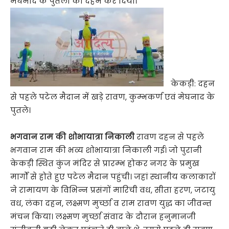
मेघनाद के पुतलों का दहन कर दिया।
केकड़ी: दहन
से पहले पटेल मैदान में खड़े रावण, कुम्भकर्ण एवं मेघनाद के
पुतले।
भगवान राम की शोभायात्रा निकाली
रावण दहन से पहले
भगवान राम की भव्य शोभायात्रा निकाली गई। जो पुरानी
केकड़ी स्थित कुंज मंदिर से प्रारम्भ होकर नगर के प्रमुख
मार्गों से होते हुए पटेल मैदान पहुंची। जहां स्थानीय कलाकारों
ने रामायण के विभिन्न प्रसंगों मारिची वध, सीता हरण, जटायु
वध, लंका दहन, लक्ष्मण मुर्च्छा व राम रावण युद्ध का जीवन्त
मंचन किया। लक्ष्मण मुर्च्छा संवाद के दौरान हनुमानजी