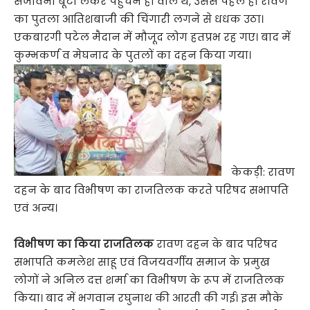
संजीवनी बूटी लेकर पहुंचने ही वाले थे, उससे पहले ही रावण
का पुतला आतिशबाजी की चिंगारी लगने से धधक उठा।
एकबारगी पटेल मैदान में मौजूद लोग हतप्रभ रह गए। बाद में
कुम्भकर्ण व मेघनाद के पुतलों का दहन किया गया।
केकड़ी: रावण
दहन के बाद विभीषण का राजतिलक करते परिषद सभापति
एवं अन्य।
विभीषण का किया राजतिलक
रावण दहन के बाद परिषद
सभापति कमलेश साहू एवं विजयवर्गीय समाज के प्रमुख
लोगों ने अनिल दत्त शर्मा का विभीषण के रूप में राजतिलक
किया। बाद में भगवान रघुनाथ की आरती की गई। इस मौके