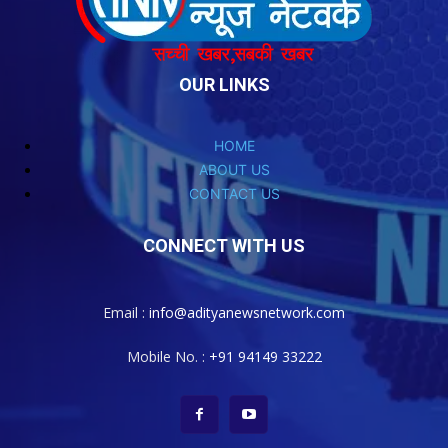
OUR LINKS
HOME
ABOUT US
CONTACT US
CONNECT WITH US
Email :
info@adityanewsnetwork.com
Mobile No. :
+91 94149 33222