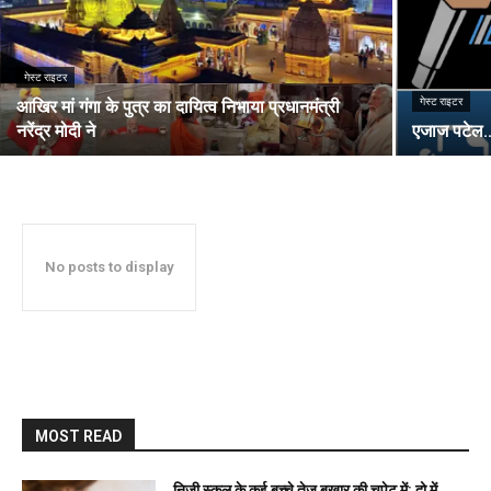
गेस्ट राइटर
गेस्ट राइटर
आखिर मां गंगा के पुत्र का दायित्व निभाया प्रधानमंत्री
नरेंद्र मोदी ने
एजाज पटेल…
No posts to display
MOST READ
निजी स्कूल के कई बच्चे तेज बुखार की चपेट में: दो में