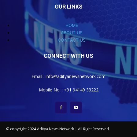
OUR LINKS
HOME
ABOUT US
CONTACT US
CONNECT WITH US
Email :
info@adityanewsnetwork.com
Mobile No. :
+91 94149 33222
© copyright 2024 Aditya News Network | All Right Reserved.