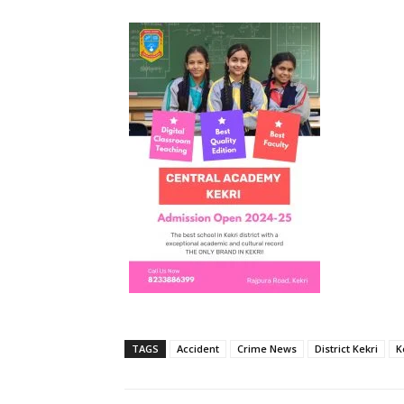
TAGS
Accident
Crime News
District Kekri
K