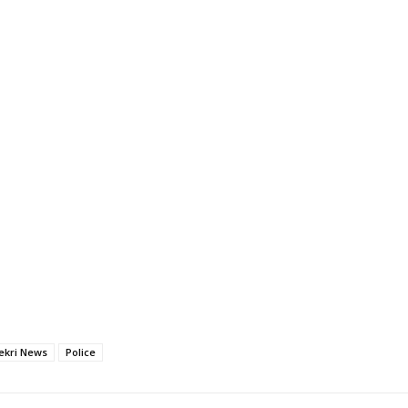
ekri News
Police