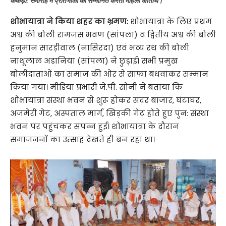
केकड़ी: समारोह में प्रतिभाओं को सम्मानित करती महिला अतिथि।
शोभायात्रा ने किया शहर का भ्रमण:
शोभायात्रा के लिए प्रथम
अश्व की बोली रामजस भवण (सांपला) व द्वितीय अश्व की बोली
हनुमान सारड़ीवाल (नासिरदा) एवं भव्य रथ की बोली
नाथूलाल अडानिया (सांपला) ने छुड़ाई। सभी प्रमुख
बोलीदाताओं का समाज की ओर से साफा बंधवाकर सम्मान
किया गया। मीडिया प्रभारी जे.पी. सोनी ने बताया कि
शोभायात्रा संस्था भवन से शुरू होकर सदर बाजार, घंटाघर,
अजमेरी गेट, अस्पताल मार्ग, खिड़की गेट होते हुए पुन: संस्था
भवन पर पहुंचकर संपन्न हुई। शोभायात्रा के दौरान
समाजजनों का उत्साह देखते ही बन रहा था।