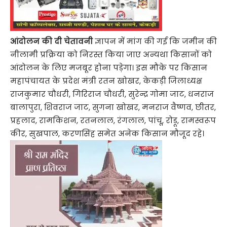
आंदोलन की दी चेतावनी
ज्ञापन में मांग की गई कि जमीन की
नीलामी प्रक्रिया को निरस्त किया जाए अन्यथा किसानों को
आंदोलन के लिए मजबूर होना पड़ेगा। इस मौके पर किसान
महापंचायत के प्रदेश मंत्री रतन खोखर, केकड़ी जिलाध्यक्ष
राजकुमार चौधरी, गिरिराज चौधरी, सुरेन्द्र गोमा जाट, धनराज
बालापुरा, शिवराज जाट, सुगना खोखर, मनराज वैष्णव, छीतर,
प्रहलाद, रामकिशन, रतनलाल, रंगलाल, पांचू, रोडू, रामस्वरूप
कीर, सुखपाल, करणसिंह समेत अनेक किसान मौजूद रहे।