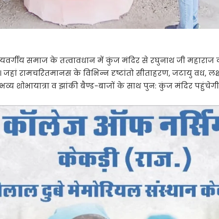
र्गीय समाज के तत्वावधान में कुंज मंदिर से रघुनाथ जी महाराज 
ंचेगी। जहां रामचरितमानस के विभिन्न दृष्टांतो सीताहरण, जटायु वध,
 शोभायात्रा व झांकी बैण्ड-बाजों के साथ पुन: कुंज मंदिर पहुंचेगी