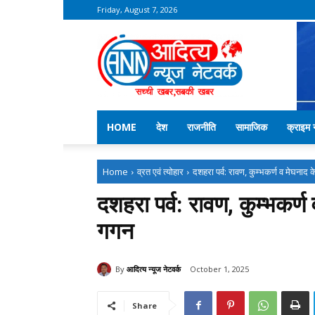
Friday, August 7, 2026
Aditya
News
Network
–
Kekri
News
HOME
देश
राजनीति
सामाजिक
क्राइम न
Home
व्रत एवं त्योहार
दशहरा पर्व: रावण, कुम्भकर्ण व मेघनाद क
दशहरा पर्व: रावण, कुम्भकर्
गगन
By
आदित्य न्यूज नेटवर्क
October 1, 2025
Share