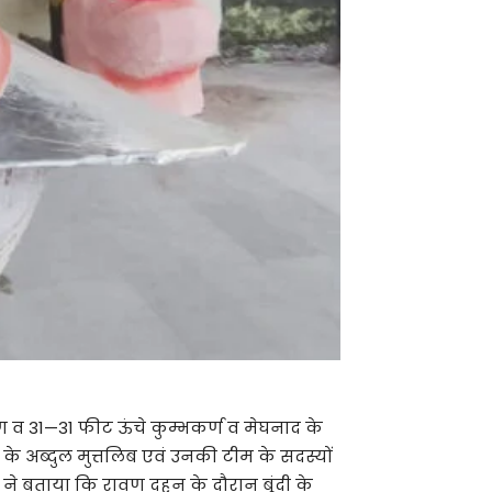
वण व 31—31 फीट ऊंचे कुम्भकर्ण व मेघनाद के
 अब्दुल मुत्तलिब एवं उनकी टीम के सदस्यों
ने बताया कि रावण दहन के दौरान बूंदी के