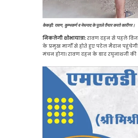
केकड़ी: रावण, कुम्भकर्ण व मेघनाद के पुतले तैयार करते कारीगर।
निकलेगी शोभायात्रा:
रावण दहन से पहले विजयव
के प्रमुख मार्गों से होते हुए पटेल मैदान पहु
मंचन होगा। रावण दहन के बाद रघुनाथजी की भव्य