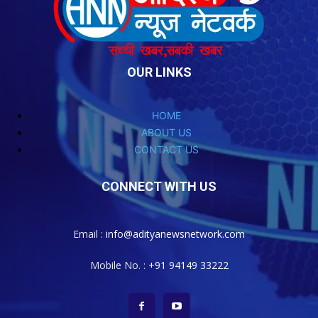
OUR LINKS
HOME
ABOUT US
CONTACT US
CONNECT WITH US
Email :
info@adityanewsnetwork.com
Mobile No. :
+91 94149 33222