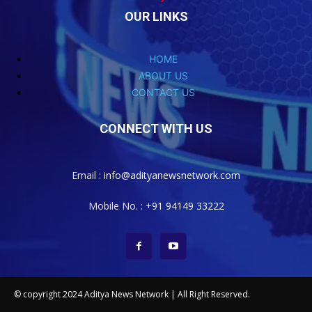
OUR LINKS
HOME
ABOUT US
CONTACT US
CONNECT WITH US
Email :
info@adityanewsnetwork.com
Mobile No. :
+91 94149 33222
© copyright 2024 Aditya News Network | All Right Reserved.