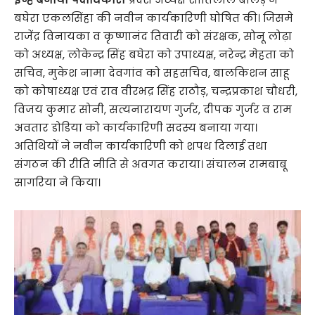
बघेरा एकलसिंहा की नवीन कार्यकारिणी घोषित की। जिसमे
राजेंद्र विनायका व कृष्णानंद तिवारी को संरक्षक, सोनू लोढ़ा
को अध्यक्ष, लोकेन्द्र सिंह बघेरा को उपाध्यक्ष, नरेन्द्र मेहता को
सचिव, मुकेश नामा देवगांव को सहसचिव, बालकिशन साहू
को कोषाध्यक्ष एवं राव वीरभद्र सिंह राठौड़, चन्द्रप्रकाश चौधरी,
विजय कुमार सोनी, सत्यनारायण गुर्जर, दीपक गुर्जर व राम
अवतार डोडिया को कार्यकारिणी सदस्य बनाया गया।
अतिथियों ने नवीन कार्यकारिणी को शपथ दिलाई तथा
संगठन की रीति नीति से अवगत कराया। संचालन रामबाबू
सागरिया ने किया।