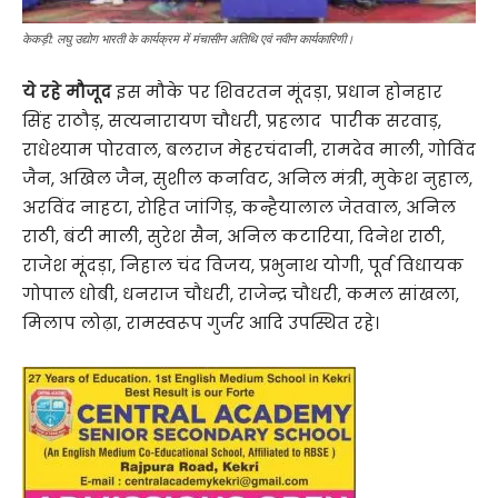
केकड़ी: लघु उद्योग भारती के कार्यक्रम में मंचासीन अतिथि एवं नवीन कार्यकारिणी।
ये रहे मौजूद
इस मौके पर शिवरतन मूंदड़ा, प्रधान होनहार
सिंह राठौड़, सत्यनारायण चौधरी, प्रहलाद पारीक सरवाड़,
राधेश्याम पोरवाल, बलराज मेहरचंदानी, रामदेव माली, गोविंद
जैन, अखिल जैन, सुशील कर्नावट, अनिल मंत्री, मुकेश नुहाल,
अरविंद नाहटा, रोहित जांगिड़, कन्हैयालाल जेतवाल, अनिल
राठी, बंटी माली, सुरेश सैन, अनिल कटारिया, दिनेश राठी,
राजेश मूंदड़ा, निहाल चंद विजय, प्रभुनाथ योगी, पूर्व विधायक
गोपाल धोबी, धनराज चौधरी, राजेन्द्र चौधरी, कमल सांखला,
मिलाप लोढ़ा, रामस्वरूप गुर्जर आदि उपस्थित रहे।