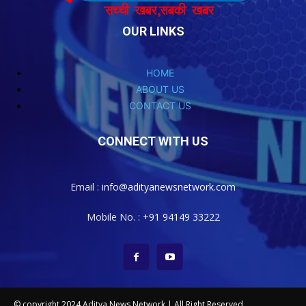
OUR LINKS
HOME
ABOUT US
CONTACT US
CONNECT WITH US
Email :
info@adityanewsnetwork.com
Mobile No. :
+91 94149 33222
© copyright 2024 Aditya News Network | All Right Reserved.