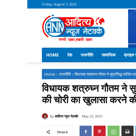
Friday, August 7, 2026
Aditya
News
Network
–
Kekri
News
HOME
देश
राजनीति
सामाजिक
क्राइम न
Home
राजनीति
विधायक शत्रुघ्न गौतम ने सुप्रसिद्ध स्वस्ति ध
विधायक शत्रुघ्न गौतम ने सुप्
की चोरी का खुलासा करने की
By
आदित्य न्यूज नेटवर्क
May 25, 2025
Share