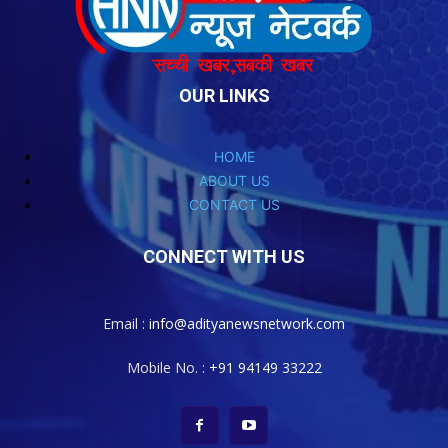
OUR LINKS
HOME
ABOUT US
CONTACT US
CONNECT WITH US
Email :
info@adityanewsnetwork.com
Mobile No. :
+91 94149 33222