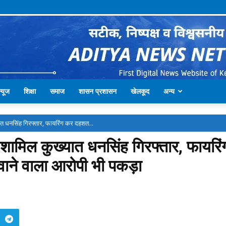
्यूज
शिक्षा
समाज
शासन प्रशासन
खेलकूद
अन्य
ात ध​नसिंह गिरफ्तार, फायरिंग कर दहशत...
ं शामिल कुख्यात ध​नसिंह गिरफ्तार, फायर
ाने वाला आरोपी भी पकड़ा