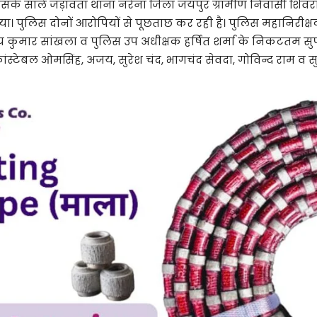
उसके साले जड़ावता थाना नरेना जिला जयपुर ग्रामीण निवासी शिवरा
 पुलिस दोनों आरोपियों से पूछताछ कर रही है। पुलिस महानिरीक्षक र
जय कुमार सांखला व पुलिस उप अधीक्षक हर्षित शर्मा के निकटतम सु
बल ओमसिंह, अजय, सुरेश चंद, भागचंद सेवदा, गोविन्द राम व सुरेन