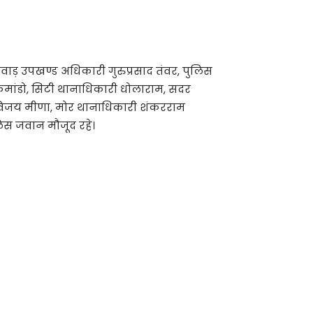
रवाड़ उपखण्ड अधिकारी गुरुप्रसाद तंवर, पुलिस
ह कमांडो, सिटी थानाधिकारी धोलाराम, सदर
विजय मीणा, मोर थानाधिकारी शंकरराम
िस जवान मौजूद रहे।