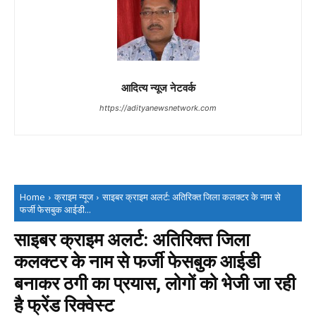
आदित्य न्यूज नेटवर्क
https://adityanewsnetwork.com