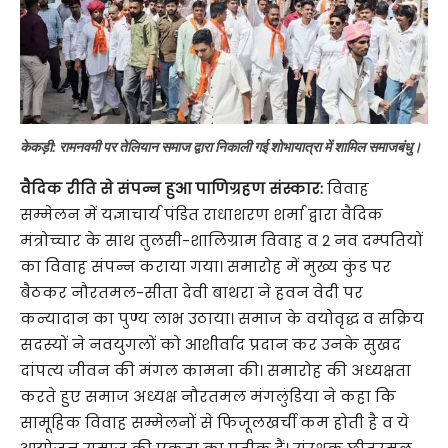
केकड़ी: रामनवमी पर तेलियान समाज द्वारा निकाली गई शोभायात्रा में शामिल समाजबंधु।
वैदिक रीति से संपन्न हुआ पाणिग्रहण संस्कार:
विवाह
सम्मेलन में यज्ञाचार्य पंडित राधाशरण शर्मा द्वारा वैदिक
मंत्रोच्चार के साथ तुलसी-शालिग्राम विवाह व 2 नव दम्पतियों
का विवाह संपन्न कराया गया। समारोह में मुख्य कुंड पर
बैठकर नौरतमल-सीता देवी बाथरा ने हवन वेदी पर
कन्यादान का पुण्य लाभ उठाया। समाज के वयोवृद्ध व सक्रिय
सदस्यों ने नवयुगलों को आशीर्वाद प्रदान कर उनके सुखद
दांपत्य जीवन की मंगल कामना की। समारोह की अध्यक्षता
करते हुए समाज अध्यक्ष नौरतमल मंगलुंडिया ने कहा कि
सामूहिक विवाह सम्मेलनों से फिजूलखर्ची कम होती है व ये