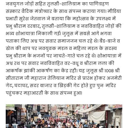
नवयुगल जोड़ों सहित तुलसी-शालिग्राम का पाणिग्रहण
संस्कार वैदिक मंत्रोच्चार के साथ संपन्न कराया गया। मीडिया
प्रभारी सुरेश जेतवाल ने बताया कि महोत्सव के उपलक्ष्य में
प्रभु श्रीराम दरबार
,
तुलसी-शालिग्राम व नवविवाहित जोड़ों की
भव्य शोभायात्रा निकाली गई। जुलूस में सबसे आगे भगवा
पताका लिए अश्व पर सवार समाजजन चल रहे थे। बैंड-बाजे व
ढोल की थाप पर नवयुवक मंडल व महिला मंडल के सदस्य
प्रभु श्रीराम के भजनों पर नाचते-गाते चल रहे थे। शोभायात्रा में
अश्व रथ पर सवार नवविवाहित वर-वधू व श्रीराम लला की
आकर्षक झांकी आकर्षण का केंद्र रही। यह जुलूस श्री 1008 श्री
सीताराम जी महाराज तेलियान मंदिर से प्रारंभ होकर अजमेरी
गेट
,
घंटाघर
,
सदर बाजार व खिड़की गेट होते हुए पुनः मंदिर
पहुंचकर महाआरती के साथ संपन्न हुआ।