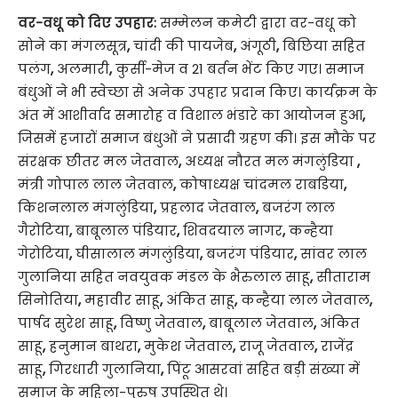
वर-वधू को दिए उपहार:
सम्मेलन कमेटी द्वारा वर-वधू को
सोने का मंगलसूत्र
,
चांदी की पायजेब
,
अंगूठी
,
बिछिया सहित
पलंग
,
अलमारी
,
कुर्सी-मेज व 21 बर्तन भेंट किए गए। समाज
बंधुओं ने भी स्वेच्छा से अनेक उपहार प्रदान किए। कार्यक्रम के
अंत में आशीर्वाद समारोह व विशाल भंडारे का आयोजन हुआ
,
जिसमें हजारों समाज बंधुओं ने प्रसादी ग्रहण की। इस मौके पर
संरक्षक छीतर मल जेतवाल
,
अध्यक्ष नौरत मल मंगलुंडिया
,
मंत्री गोपाल लाल जेतवाल
,
कोषाध्यक्ष चांदमल राबडिया
,
किशनलाल मंगलुंडिया
,
प्रहलाद जेतवाल
,
बजरंग लाल
गैरोटिया
,
बाबूलाल पंडियार
,
शिवदयाल नागर
,
कन्हैया
गेरोटिया
,
घीसालाल मंगलुंडिया
,
बजरंग पंडियार
,
सांवर लाल
गुलानिया सहित नवयुवक मंडल के भैरुलाल साहू
,
सीताराम
सिनोतिया
,
महावीर साहू
,
अंकित साहू
,
कन्हैया लाल जेतवाल
,
पार्षद सुरेश साहू
,
विष्णु जेतवाल
,
बाबूलाल जेतवाल
,
अंकित
साहू
,
हनुमान बाथरा
,
मुकेश जेतवाल
,
राजू जेतवाल
,
राजेंद्र
साहू
,
गिरधारी गुलानिया
,
पिंटू आसरवां सहित बड़ी संख्या में
समाज के महिला-पुरुष उपस्थित थे।