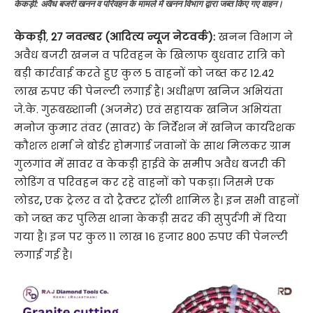
केकड़ी: अवैध बजरी खनन व परिवहन के मामले में खनन विभाग द्वारा जब्त किए गए वाहन।
केकड़ी
,
27 नवम्बर (आदित्य न्यूज नेटवर्क):
खनन विभाग ने
अवैध बजरी खनन व परिवहन के खिलाफ बुधवार रात्रि को
बड़ी कार्रवाई करते हुए कुल 5 वाहनों को जब्त कर 12.42
लाख रुपए की पेनल्टी लगाई है। अधीक्षण खनिज अभियंता
जे.के. गुरूबख्शानी (अजमेर) एवं सहायक खनिज अभियंता
मनोज कुमार तंवर (सावर) के निर्देशन में खनिज कार्यदेशक
कौशल शर्मा ने बोर्डर होमगार्ड जवानों के साथ मिलकर ग्राम
गुलगांव में सावर व केकड़ी हाईवे के समीप अवैध बजरी की
लोडिंग व परिवहन कर रहे वाहनों को पकड़ा। जिसमे एक
लोडर
,
एक ट्रेलर व दो ट्रैक्टर ट्रॉली शामिल है। इन सभी वाहनों
को जब्त कर पुलिस थाना केकड़ी सदर की सुपुर्दगी में दिया
गया है। इन पर कुल 11 लाख 16 हजार 800 रुपए की पेनल्टी
लगाई गई है।