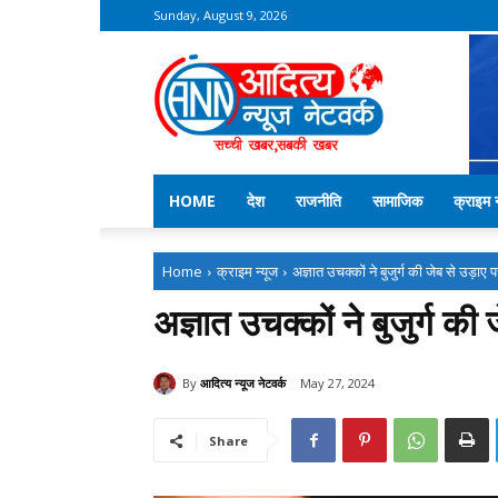
Sunday, August 9, 2026
Aditya
News
Network
–
Kekri
News
HOME
देश
राजनीति
सामाजिक
क्राइम न
Home
क्राइम न्यूज
अज्ञात उचक्कों ने बुजुर्ग की जेब से उड़ा
अज्ञात उचक्कों ने बुजुर्ग की
By
आदित्य न्यूज नेटवर्क
May 27, 2024
Share