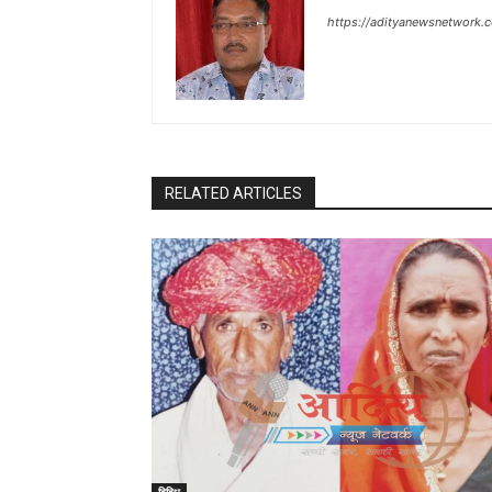
https://adityanewsnetwork.
RELATED ARTICLES
विविध