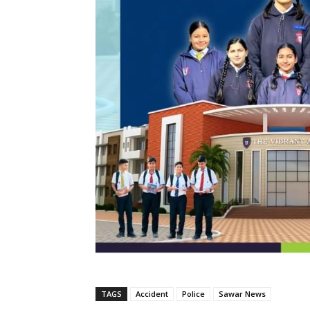
TAGS
Accident
Police
Sawar News