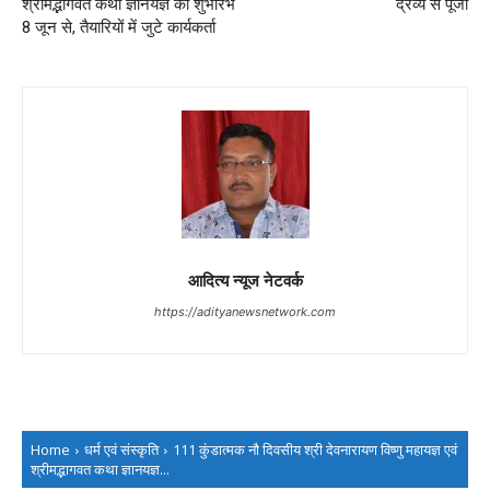
श्रीमद्भागवत कथा ज्ञानयज्ञ का शुभारंभ
द्रव्य से पूजा
8 जून से, तैयारियों में जुटे कार्यकर्ता
आदित्य न्यूज नेटवर्क
https://adityanewsnetwork.com