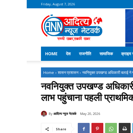
Friday, August 7, 2026
Aditya
News
Network
–
Kekri
News
HOME
देश
राजनीति
सामाजिक
क्राइम न
Home
शासन प्रशासन
नवनियुक्त उपखण्ड अधिकारी बलाई ने ग
नवनियुक्त उपखण्ड अधिकारी
लाभ पहुंचाना पहली प्राथमि
By
आदित्य न्यूज नेटवर्क
May 20, 2026
Share