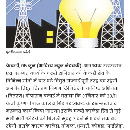
प्रतीकात्मक फोटो
केकड़ी
,
05 जून (आदित्य न्यूज नेटवर्क):
आवश्यक रखरखाव
एवं मरम्मत कार्य के चलते शनिवार को केकड़ी क्षेत्र के
विभिन्न गांवों में चार घंटे विद्युत सप्लाई पूरी तरह बंद रहेगी।
अजमेर विद्युत वितरण निगम लिमिटेड के कनिष्ठ अभियंता
(वितरण) दीपाराम बलाई ने बताया कि शनिवार को 33/11
केवी कृष्णगोपाल कालेड़ा ग्रिड पर आवश्यक रख-रखाव व
मरम्मत कार्य किया जाएगा। इसके चलते कालेड़ा ग्रिड से जुड़े
सभी सभी फीडरों की बिजली सुबह 7 बजे से 11 बजे तक बंद
रहेगी। इसके कारण कालेडा
,
बोगला
,
धून्धरी
,
कोहड़ा
,
नाईखेड़ा
,