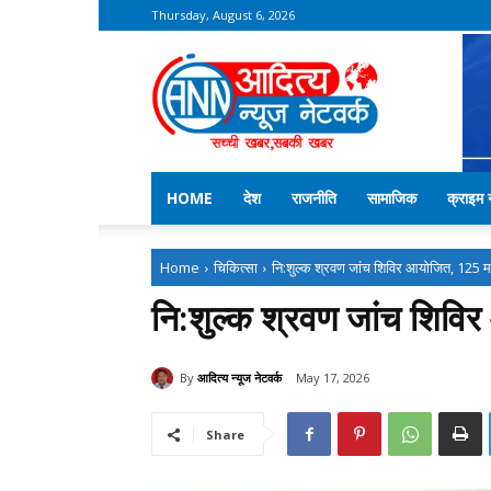
Thursday, August 6, 2026
Aditya
News
Network
–
Kekri
News
HOME
देश
राजनीति
सामाजिक
क्राइम न
Home
चिकित्सा
नि:शुल्क श्रवण जांच शिविर आयोजित, 125 मर
नि:शुल्क श्रवण जांच शिविर 
By
आदित्य न्यूज नेटवर्क
May 17, 2026
Share