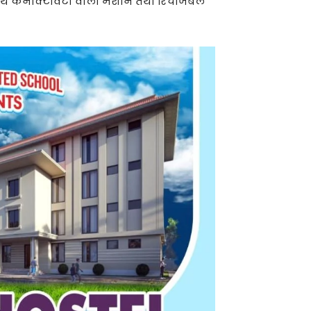
टूथ कनेक्टिविटी वाली मशीनें तथा रिचार्जेबल