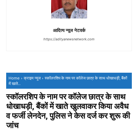
आदित्य न्यूज नेटवर्क
https://adityanewsnetwork.com