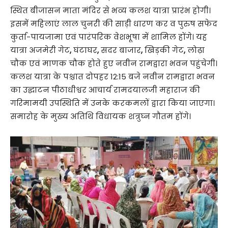
स्थित बीजासन माता मंदिर से भव्य कलश यात्रा प्रारंभ होगी।
इसमें महिलाएं लाल चुनरी की साड़ी धारण कर व पुरुष सफेद
कुर्ता-पायजामा एवं पारंपरिक वेशभूषा में शामिल होंगे। यह
यात्रा अजमेरी गेट
,
घंटाघर
,
सदर बाजार
,
खिड़की गेट
,
लोढ़ा
चौक एवं माणक चौक होते हुए नवीन रामद्वारा भवन पहुंचेगी।
कलश यात्रा के पश्चात दोपहर 12:15 बजे नवीन रामद्वारा भवन
का उद्घाटन पीठाधीश्वर आचार्य रामदयालजी महाराज की
गरिमामयी उपस्थिति में उनके करकमलों द्वारा किया जाएगा।
समारोह के मुख्य अतिथि विधायक शत्रुघ्न गौतम होंगे।