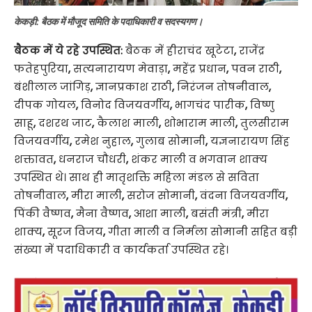
केकड़ी: बैठक में मौजूद समिति के पदाधिकारी व सदस्यगण।
बैठक में ये रहे उपस्थित:
बैठक में हीराचंद खूटेटा
,
राजेंद्र
फतेहपुरिया
,
सत्यनारायण मेवाड़ा
,
महेंद्र प्रधान
,
पवन राठी
,
बंशीलाल जांगिड़
,
ज्ञानप्रकाश राठी
,
निरंजन तोषनीवाल
,
दीपक गोयल
,
विनोद विजयवर्गीय
,
भागचंद पारीक
,
विष्णु
साहू
,
दशरथ जाट
,
कैलाश माली
,
शोभाराम माली
,
तुलसीराम
विजयवर्गीय
,
रमेश नुहाल
,
गुलाब सोमानी
,
यज्ञनारायण सिंह
शक्तावत
,
धनराज चौधरी
,
शंकर माली व भगवान शाक्य
उपस्थित थे। साथ ही मातृशक्ति महिला मंडल से सविता
तोषनीवाल
,
मीरा माली
,
सरोज सोमानी
,
वंदना विजयवर्गीय
,
पिंकी वैष्णव
,
मैना वैष्णव
,
आशा माली
,
बसंती मंत्री
,
मीरा
शाक्य
,
सूरज विजय
,
गीता माली व निर्मला सोमानी सहित बड़ी
संख्या में पदाधिकारी व कार्यकर्ता उपस्थित रहे।