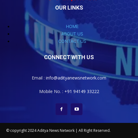
OUR LINKS
HOME
ABOUT US
CONTACT US
CONNECT WITH US
Email :
info@adityanewsnetwork.com
Mobile No. :
+91 94149 33222
© copyright 2024 Aditya News Network | All Right Reserved.