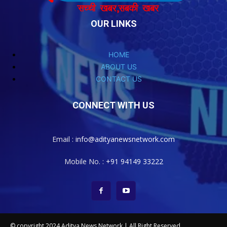
OUR LINKS
HOME
ABOUT US
CONTACT US
CONNECT WITH US
Email :
info@adityanewsnetwork.com
Mobile No. :
+91 94149 33222
© copyright 2024 Aditya News Network | All Right Reserved.