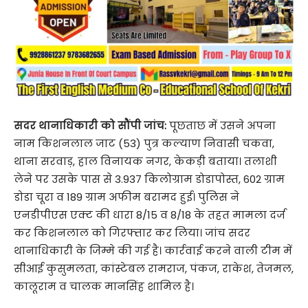
सदर थानाधिकारी को सौंपी जांच:
पूछताछ में उसने अपना
नाम किशनलाल जाट (53) पुत्र कल्याण निवासी चकवा,
थाना सरवाड़, हाल विनायक नगर, केकड़ी बताया। तलाशी
लेने पर उसके पास से 3.937 किलोग्राम डोडापोस्त, 602 ग्राम
डोडा चूरा व 189 ग्राम अफीम बरामद हुई। पुलिस ने
एनडीपीएस एक्ट की धारा 8/15 व 8/18 के तहत मामला दर्ज
कर किशनलाल को गिरफ्तार कर लिया। जांच सदर
थानाधिकारी के जिम्मे की गई है। कार्रवाई करने वाली टीम में
सीआई कुसुमलता, कांस्टेबल रामराज, पंकज, राकेश, तेजमल,
कालूराम व चालक मानसिंह शामिल है।