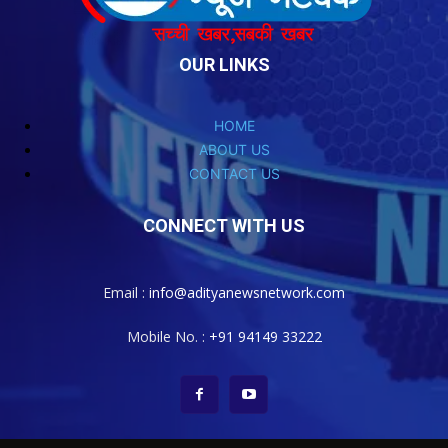
OUR LINKS
HOME
ABOUT US
CONTACT US
CONNECT WITH US
Email :
info@adityanewsnetwork.com
Mobile No. :
+91 94149 33222