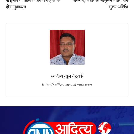
फाइनल में, खिताबी जंग में उड़ीसा से
चरण में, विधायक शत्रुघ्न गौतम होंगे
होगा मुकाबला
मुख्य अतिथि
आदित्य न्यूज नेटवर्क
https://adityanewsnetwork.com