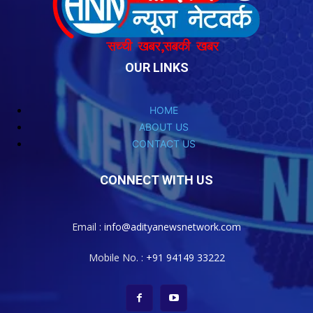
OUR LINKS
HOME
ABOUT US
CONTACT US
CONNECT WITH US
Email :
info@adityanewsnetwork.com
Mobile No. :
+91 94149 33222