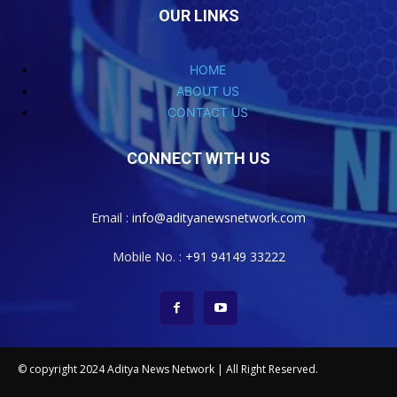
OUR LINKS
HOME
ABOUT US
CONTACT US
CONNECT WITH US
Email :
info@adityanewsnetwork.com
Mobile No. :
+91 94149 33222
© copyright 2024 Aditya News Network | All Right Reserved.