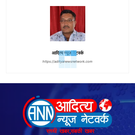
आदित्य न्यूज नेटवर्क
https://adityanewsnetwork.com