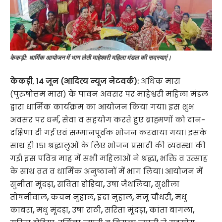
केकड़ी: धार्मिक आयोजन में भाग लेती माहेश्वरी महिला मंडल की सदस्याएं।
केकड़ी
,
14 जून (आदित्य न्यूज नेटवर्क):
अधिक मास
(पुरुषोत्तम मास) के पावन अवसर पर माहेश्वरी महिला मंडल
द्वारा धार्मिक कार्यक्रम का आयोजन किया गया। इस शुभ
अवसर पर धर्म
,
सेवा व सहयोग करते हुए ब्राह्मणों को दान-
दक्षिणा दी गई एवं सम्मानपूर्वक भोजन करवाया गया। इसके
साथ ही 151 श्रद्धालुओं के लिए भोजन प्रसादी की व्यवस्था की
गई। इस पवित्र माह में सभी महिलाओं ने श्रद्धा
,
भक्ति व उत्साह
के साथ व्रत व धार्मिक अनुष्ठानों में भाग लिया। आयोजन में
सुनीता मूंदड़ा
,
सविता डोड़िया
,
उषा जैथलिया
,
सुशीला
तोषनीवाल
,
कंचन नुहाल
,
इंद्रा नुहाल
,
मंजू चौधरी
,
मधु
काबरा
,
मधु मूंदड़ा
,
उषा राठी
,
सरिता मूंदड़ा
,
कांता बागला
,