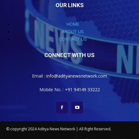
OUR LINKS
HOME
ABOUT US
CONTACT US
CONNECT WITH US
Email :
info@adityanewsnetwork.com
Mobile No. :
+91 94149 33222
© copyright 2024 Aditya News Network | All Right Reserved.