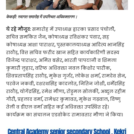
केकड़ी: स्वागत समारोह में उपस्थित अधिवक्तागण।
ये रहे मौजूद:
समारोह में उपाध्यक्ष द्वारका प्रसाद पंचोली
,
सचिव समकित जैन
,
कोषाध्यक्ष रविशंकर पंवार
,
सह
कोषाध्यक्ष आशा पाराशर
,
पुस्तकालयाध्यक्ष आदित्य भानसिंह
राठौड़
,
वित्त सचिव फरीद खान सहित कार्यकारिणी सदस्य
विजेन्द्र पाराशर
,
अमित बसेर
,
भारती पापटानी व शिमला
कुमारी लुहार
,
वरिष्ठ अधिवक्ता नवल किशोर पारीक
,
शिवप्रतापसिंह राठौड़
,
मुकेश गुर्जर
,
लोकेश शर्मा
,
रामदेव सेन
,
परवेज नकवी
,
दशरथसिंह कांदलोत
,
नितिन जोशी
,
धर्मेंद्रसिंह
राठौड़
,
योगेंद्रसिंह
,
रमेश मीणा
,
रोडूमल सोलंकी
,
अब्दुल रहीम
गौरी
,
प्रहलाद वर्मा
,
रामेश्वर कुमावत
,
मुकेश गढ़वाल
,
विष्णु
तेली व डीएल वर्मा सहित कई अधिवक्ता उपस्थित रहे।
कार्यक्रम का संचालन एडवोकेट रामावतार मीणा ने किया।