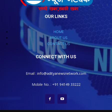
OUR LINKS
HOME
ABOUT US
CONTACT US
CONNECT WITH US
Email :
info@adityanewsnetwork.com
Mobile No. :
+91 94149 33222