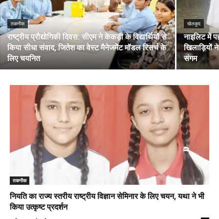
तकनीक
खेलकूद
राष्ट्रीय प्रौद्योगिकी दिवस: सीएम ने केकड़ी के विद्यार्थियों से
नाइलिट में प
किया सीधा संवाद, जितेश का वेस्ट मैनेजमेंट मॉडल रिसर्च के
खिलाड़ियों न
लिए चयनित
संगम
तकनीक
नियति का राज्य स्तरीय राष्ट्रीय विज्ञान सेमिनार के लिए चयन, यथा ने भी
किया उत्कृष्ट प्रदर्शन