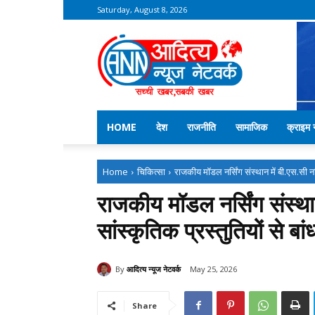
Saturday, August 8, 2026
Aditya
News
Network
–
Kekri
News
HOME
देश
राजनीति
सामाजिक
क्राइम न
Home
चिकित्सा
राजकीय मॉडल नर्सिंग संस्थान में बी.एस.सी नर
राजकीय मॉडल नर्सिंग संस्था
सांस्कृतिक प्रस्तुतियों से बां
By
आदित्य न्यूज नेटवर्क
May 25, 2026
Share