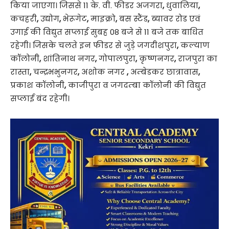
किया जाएगा। जिससे 11 के. वी. फीडर अजगरा
,
धुवालिया
,
कचहरी
,
उद्योग
,
भेरूगेट
,
माइक्रो
,
बस स्टैंड
,
ब्यावर रोड एवं
उगाई की विद्युत सप्लाई सुबह 08 बजे से 11 बजे तक बाधित
रहेगी। जिसके चलते इन फीडर से जुड़े जगदीशपुरा
,
कल्याण
कॉलोनी
,
शांतिनाथ नगर
,
गोपालपुरा
,
कृष्णनगर
,
राजपुरा का
रास्ता
,
चन्द्रभभुनगर
,
अशोक नगर
,
अम्बेडकर छात्रावास
,
प्रकाश कॉलोनी
,
काजीपुरा व जगदम्बा कॉलोनी की विद्युत
सप्लाई बंद रहेगी।