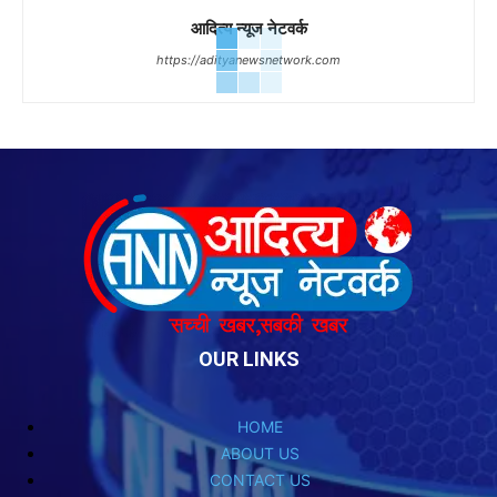
आदित्य न्यूज नेटवर्क
https://adityanewsnetwork.com