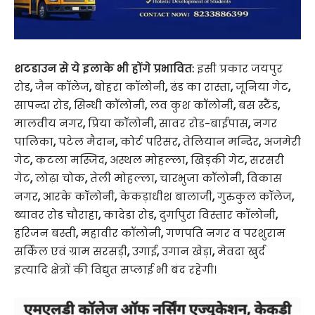
शटडाउन से ये इलाके भी होंगे प्रभावित:
इसी प्रकार जयपुर
रोड
,
जैन कॉलेज
,
बोहरा कॉलोनी
,
ढंड का रास्ता
,
जूनिया गेट
,
सापन्दा रोड
,
सिन्धी कॉलोनी
,
लव कुश कॉलोनी
,
बस स्टैंड
,
मालवीय नगर
,
प्रिया कॉलोनी
,
सावर रोड-बाईपास
,
नगर
पालिका
,
पटेल मैदान
,
कोर्ट परिसर
,
तेलियान मन्दिर
,
अजमेरी
गेट
,
कटला मस्जिद
,
अस्थल मोहल्ला
,
खिड़की गेट
,
सरसरी
गेट
,
लोढ़ा चोक
,
तेली मोहल्ला
,
चारभुजा कॉलोनी
,
विकास
नगर
,
आरके कॉलोनी
,
केकड़ाधीश बालाजी
,
गुरुकुल कॉलेज
,
ब्यावर रोड चौराहा
,
कादेडा रोड
,
दुर्गापुरा विस्तार कॉलोनी
,
हरिजन बस्ती
,
महावीर कॉलोनी
,
गणपति नगर व परशुराम
सर्किल एवं ग्राम सरसड़ी
,
उगाई
,
उगान खेड़ा
,
मेवदा खुर्द
इत्यादि क्षेत्रों की विद्युत सप्लाई भी बंद रहेगी।