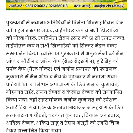
पुरस्कारों से नवाजा:
अतिथियों ने विजेता सिक्स इंडियन टीम
को 11 हजार रुपए नकद
,
वाईपीएल कप व सभी खिलाड़ियों
को गोल्ड मेडल
,
उपविजेता सेवन स्टार को 51 सौ रुपए नकद
,
वाईपीएल कप व सभी खिलाड़ियों को सिल्वर मेडल देकर
सम्मानित किया। व्यक्तिगत पुरस्कारों में अतुल सैनी को मैन
ऑफ द सीरीज व ऑरेंज कैप (बेस्ट बैट्समैन)
,
हरिसिंह को
पर्पल कैप (बेस्ट बॉलर) एवं मनोज प्रजापत को फाइनल
मुकाबले में मैन ऑफ द मैच के पुरस्कार से नवाजा गया।
प्रतियोगिता में निष्पक्ष अंपायरिंग के लिए मनोज कुमावत
,
मोहम्मद सईद
,
संजय वैष्णव व कैलाश वैष्णव को सम्मानित
किया गया। वहीं सहसंयोजक मनोज कुमावत को स्पेशल
अवार्ड दिया गया। इसके अलावा आयोजन में सहयोग के लिए
सत्यनारायण चौधरी
,
चंद्रकांत कुमावत
,
विकास अमरवाल
,
आदित्य वैष्णव
,
अंकित साहू व रेहान मंसूरी को स्मृति चिन्ह
देकर सम्मानित किया गया।