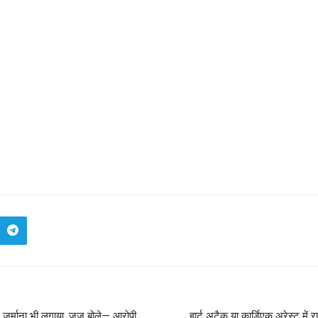
 जुर्माना भी लगाया, जज बोले— आरोपी
हार्ट अटैक या कार्डिएक अरेस्ट में 