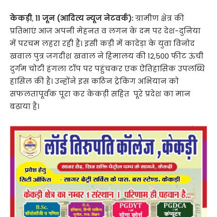
केकड़ी
,
11 जून (आदित्य न्यूज नेटवर्क):
ग्रामीण क्षेत्र की
प्रतिभाएं आज अपनी मेहनत व लगन के दम पर देश-दुनिया
में परचम लहरा रही हैं। इसी कड़ी में कादेड़ा के युवा विनोद
खवाल पुत्र जगदीश खवाल ने हिमालय की 12,500 फीट ऊंची
दुर्गम चोटी हंगला टॉप पर पहुंचकर एक ऐतिहासिक उपलब्धि
हासिल की है। उन्होंने इस कठिन ट्रेकिंग अभियान को
सफलतापूर्वक पूरा कर केकड़ी सहित पूरे प्रदेश का मान
बढ़ाया है।