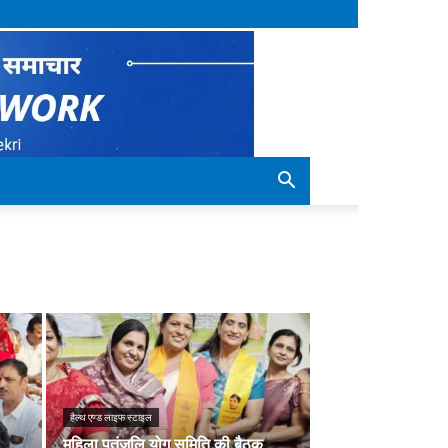
हैल्थ एण्ड लाइफ स्टाइल
महिला पतंजलि योग समिति की बैठक