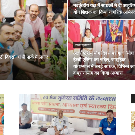
नवकुंडीय यज्ञ में साधकों ने दी आहुतिय
योग शिक्षक का किया नागरिक अभिनं
शासन प्रशासन
अंतर्राष्ट्रीय योग दिवस पर गूंजा ‘योग
 दिवस’: गांधी पार्क में लगाए
हेल्दी एजिंग’ का संदेश, सामूहिक
योगाभ्यास में उमड़े साधक, विभिन्न आ
व प्राणायाम का किया अभ्यास