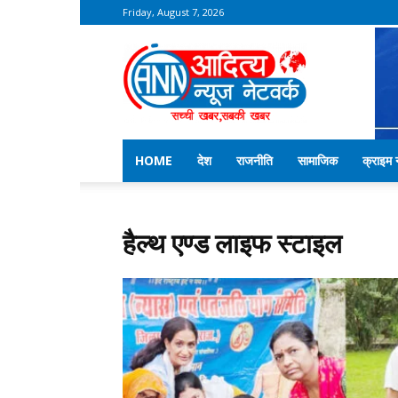
Friday, August 7, 2026
Aditya
News
Network
–
Kekri
News
HOME
देश
राजनीति
सामाजिक
क्राइम न
Home
हैल्थ एण्ड लाइफ स्टाइल
हैल्थ एण्ड लाइफ स्टाइल