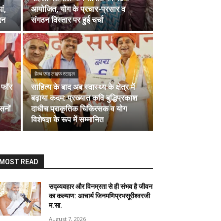
ां,
आयोजित, योग के प्रचार-प्रसार व
दन
संगठन विस्तार पर हुई चर्चा
हैल्थ एण्ड लाइफ स्टाइल
ा फॉर
साहित्य के बाद अब स्वास्थ्य के क्षेत्र में
बढ़ाया कदम: प्रख्यात कवि बुद्धिप्रकाश
सनों
दाधीच प्राकृतिक चिकित्सक व योग
विशेषज्ञ के रूप में सम्मानित
MOST READ
सद्व्यवहार और विनम्रता से ही संभव है जीवन
का कल्याण: आचार्य जिनमणिप्रभसूरीश्वरजी
म.सा.
August 7, 2026