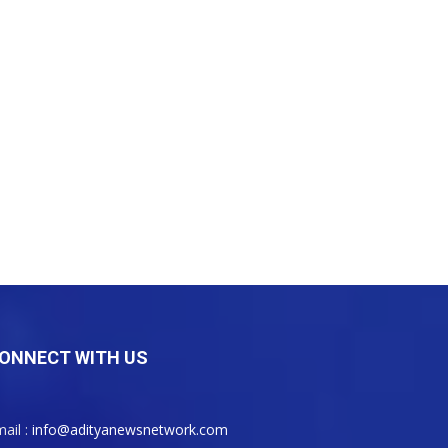
ONNECT WITH US
ail :
info@adityanewsnetwork.com